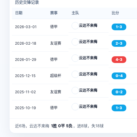
历史交锋记录
日期
赛事
主队
比分
云达不来梅
2026-03-01
德甲
1-3
云达不来梅
2026-02-18
友谊赛
2-3
云达不来梅
2026-01-29
德甲
4-3
云达不来梅
2025-12-15
超级杯
0-4
云达不来梅
2025-11-02
友谊赛
0-2
云达不来梅
2025-10-19
德甲
1-3
近6场，云达不来梅
1胜
0平
5负
，进8球，失18球