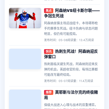
阿森纳VS纽卡斯尔联——
焦点
争冠生死战
阿森纳坐镇主场迎战纽卡，本场堪称枪
手的赛季生死战。纽卡伤病与状态问题
明显，但仍有可能搅局。
发布时间：05-08
阅读量：13.4万阅读
热刺生死战！阿森纳迎反
快讯
弹窗口
热刺面临关键生死战，阿森纳则迎来反
弹的机会。英超收官阶段，每场比赛都
可能改写最终结局。
发布时间：05-07
阅读量：11.4万阅读
莫耶斯与法尔克的终极赌
推荐
局
保级大战进入心理与战术的双重博弈。