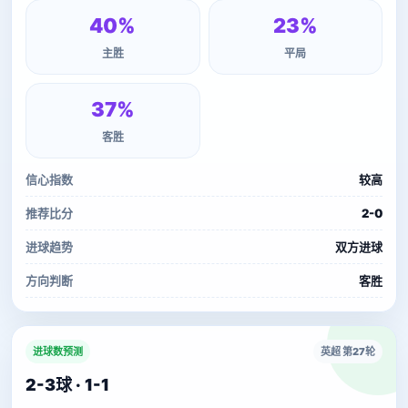
40%
23%
主胜
平局
37%
客胜
信心指数
较高
推荐比分
2-0
进球趋势
双方进球
方向判断
客胜
进球数预测
英超 第27轮
2-3球 · 1-1