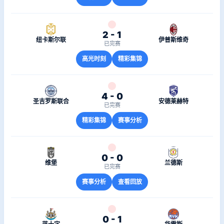
2 - 1
纽卡斯尔联
伊普斯维奇
已完赛
高光时刻
精彩集锦
4 - 0
圣吉罗斯联合
安德莱赫特
已完赛
精彩集锦
赛事分析
0 - 0
维堡
兰德斯
已完赛
赛事分析
查看回放
0 - 1