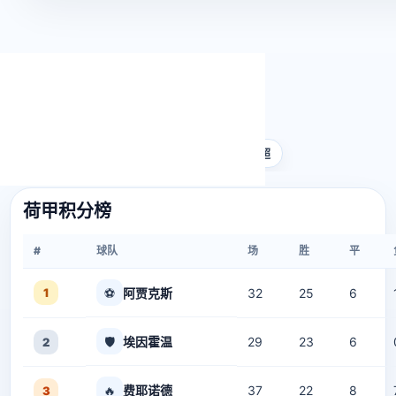
RANKINGS
排行榜
荷甲
苏超
中超
墨西哥联
瑞士超
荷甲积分榜
#
球队
场
胜
平
1
⚽
阿贾克斯
32
25
6
🛡️
埃因霍温
29
23
6
2
🔥
费耶诺德
37
22
8
3