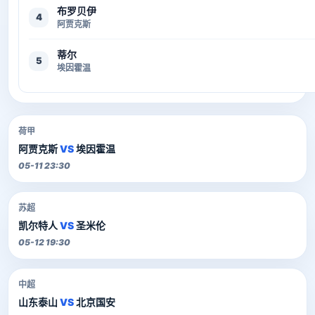
布罗贝伊
4
阿贾克斯
蒂尔
5
埃因霍温
荷甲
阿贾克斯
VS
埃因霍温
05-11 23:30
苏超
凯尔特人
VS
圣米伦
05-12 19:30
中超
山东泰山
VS
北京国安