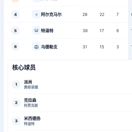
⭐
阿尔克马尔
28
22
7
4
🐯
特温特
38
17
6
5
6
🦁
乌德勒支
31
15
3
核心球员
派尚
1
费耶诺德
克拉森
2
阿贾克斯
米西德扬
3
特温特