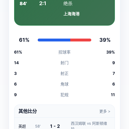
2:1
84'
绝杀
上海海港
61%
39%
61%
控球率
39%
14
射门
9
3
射正
7
6
角球
6
9
犯规
11
其他比分
更多 >
西汉姆联 vs 阿斯顿维
1 - 2
英超
58'
拉