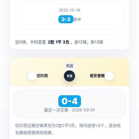
2025-10-19
2-3
意甲
近6场，卡利亚里
2胜
1平
3负
，进12球，失13球
英超
切尔西
VS
南安普顿
0-4
最近一次交锋 · 2026-03-01
切尔西近期交锋表现为2胜2平2负，场均进球1.8个，适合结
合赛程密度继续观察。