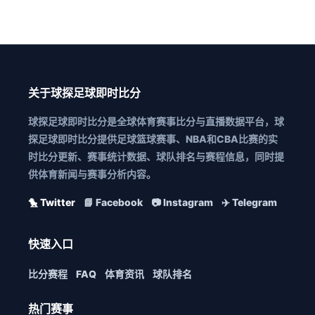
关于球探足球即时比分
球探足球即时比分是全球体育赛事比分与直播数据平台，球
探足球即时比分提供足球篮球赛事、NBA和CBA比赛的实
时比分更新、赛事统计数据、球队排名与赛程信息，同时提
供体育新闻与赛事分析内容。
🐤 Twitter
📘 Facebook
📷 Instagram
✈️ Telegram
快速入口
比分赛程
FAQ
体育资讯
球队排名
热门赛事