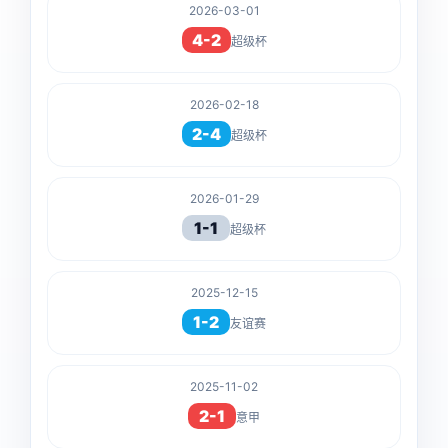
2026-03-01
4-2
超级杯
2026-02-18
2-4
超级杯
2026-01-29
1-1
超级杯
2025-12-15
1-2
友谊赛
2025-11-02
2-1
意甲