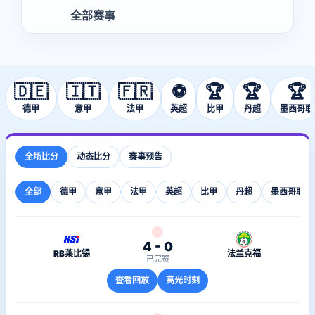
全部赛事
🇩🇪
🇮🇹
🇫🇷
⚽
🏆
🏆
🏆
德甲
意甲
法甲
英超
比甲
丹超
墨西哥联
全场比分
动态比分
赛事预告
全部
德甲
意甲
法甲
英超
比甲
丹超
墨西哥联
4 - 0
RB莱比锡
法兰克福
已完赛
查看回放
高光时刻